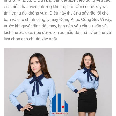
như S, M, L, XL… Dù rằng bạn đặt size theo đúng yêu cầu
của mỗi nhân viên, nhưng khi nhận áo vẫn có thể xảy ra
tình trạng áo không vừa. Điều này thường gây rắc rối cho
bạn và cho chính công ty may Đồng Phục Công Sở. Vì vậy,
trước khi quyết định đặt may, bạn nên yêu cầu tư vấn về
kích thước size, nếu được xin áo mẫu để nhân viên thử và
lựa chọn cho chuẩn xác nhất.