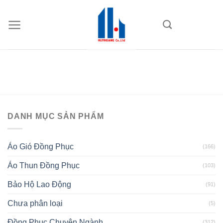
Skip
to
content
DANH MỤC SẢN PHẨM
Áo Gió Đồng Phục
(166)
Áo Thun Đồng Phục
(103)
Bảo Hộ Lao Động
(91)
Chưa phân loại
(5)
Đồng Phục Chuyên Ngành
(312)