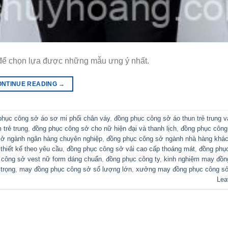
 để chọn lựa được những mẫu ưng ý nhất.
ONTINUE READING
→
phục công sở áo sơ mi phối chân váy
,
đồng phục công sở áo thun trẻ trung 
trẻ trung
,
đồng phục công sở cho nữ hiện đại và thanh lịch
,
đồng phục công
sở ngành ngân hàng chuyên nghiệp
,
đồng phục công sở ngành nhà hàng khá
thiết kế theo yêu cầu
,
đồng phục công sở vải cao cấp thoáng mát
,
đồng phụ
 công sở vest nữ form dáng chuẩn
,
đồng phục công ty
,
kinh nghiệm may đồn
trọng
,
may đồng phục công sở số lượng lớn
,
xưởng may đồng phục công sở
Lea