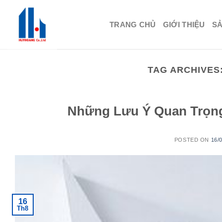
Skip
to
TRANG CHỦ
GIỚI THIỆU
S
content
TAG ARCHIVES
Những Lưu Ý Quan Trọng
POSTED ON
16/
16
Th8