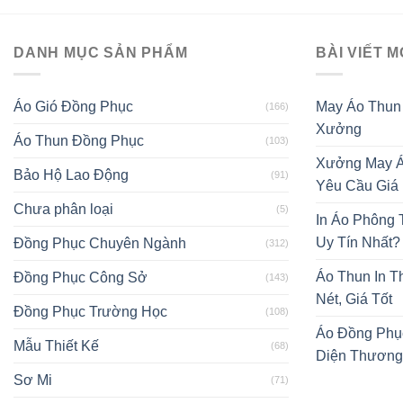
DANH MỤC SẢN PHẨM
BÀI VIẾT M
Áo Gió Đồng Phục
May Áo Thun
(166)
Xưởng
Áo Thun Đồng Phục
(103)
Xưởng May Á
Bảo Hộ Lao Động
(91)
Yêu Cầu Giá
Chưa phân loại
(5)
In Áo Phông
Uy Tín Nhất?
Đồng Phục Chuyên Ngành
(312)
Áo Thun In T
Đồng Phục Công Sở
(143)
Nét, Giá Tốt
Đồng Phục Trường Học
(108)
Áo Đồng Phụ
Mẫu Thiết Kế
(68)
Diện Thương
Sơ Mi
(71)