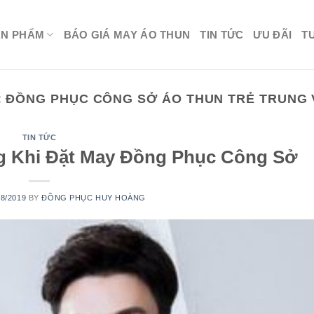
ẢN PHẨM
BÁO GIÁ MAY ÁO THUN
TIN TỨC
ƯU ĐÃI
T
:
ĐỒNG PHỤC CÔNG SỞ ÁO THUN TRẺ TRUNG
TIN TỨC
 Khi Đặt May Đồng Phục Công Sở
08/2019
BY
ĐỒNG PHỤC HUY HOÀNG