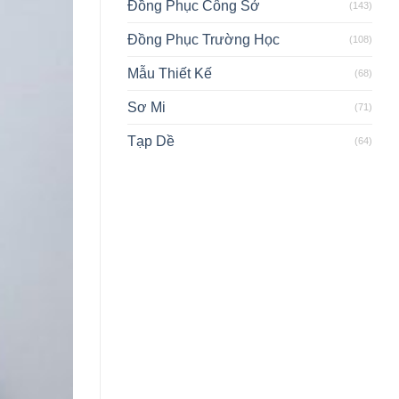
Đồng Phục Công Sở
(143)
Đồng Phục Trường Học
(108)
Mẫu Thiết Kế
(68)
Sơ Mi
(71)
Tạp Dề
(64)