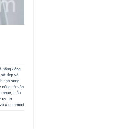
và năng động
,
 sở đẹp và
ch sạn sang
c công sở văn
g phục
,
mẫu
 uy tín
ve a comment