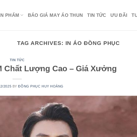
ẢN PHẨM
BÁO GIÁ MAY ÁO THUN
TIN TỨC
ƯU ĐÃI
T
TAG ARCHIVES:
IN ÁO ĐỒNG PHỤC
TIN TỨC
 Chất Lượng Cao – Giá Xưởng
12/2025
BY
ĐỒNG PHỤC HUY HOÀNG