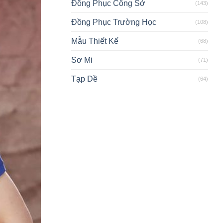
Đồng Phục Công Sở
(143)
Đồng Phục Trường Học
(108)
Mẫu Thiết Kế
(68)
Sơ Mi
(71)
Tạp Dề
(64)