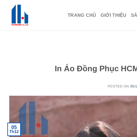
Skip
to
TRANG CHỦ
GIỚI THIỆU
S
content
In Áo Đồng Phục HCM
POSTED ON
05/
05
Th12