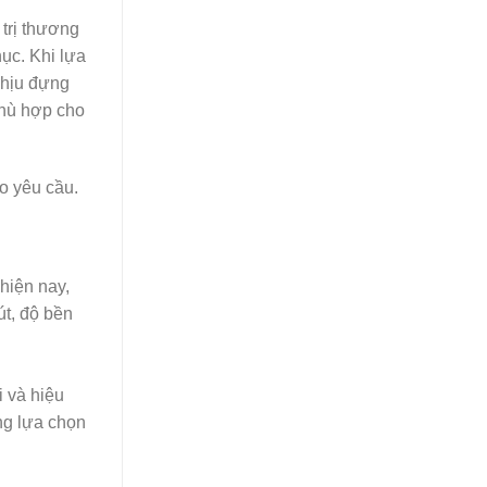
trị thương
hục. Khi lựa
chịu đựng
phù hợp cho
o yêu cầu.
hiện nay,
út, độ bền
 và hiệu
ng lựa chọn