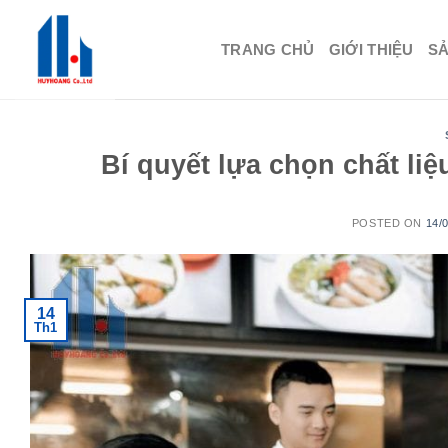
Skip
to
TRANG CHỦ
GIỚI THIỆU
S
content
Bí quyết lựa chọn chất li
POSTED ON
14/
14
Th1