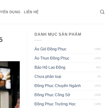
UYỂN DỤNG
LIÊN HỆ
DANH MỤC SẢN PHẨM
5
Áo Gió Đồng Phục
(166)
Áo Thun Đồng Phục
(103)
Bảo Hộ Lao Động
(91)
Chưa phân loại
(5)
Đồng Phục Chuyên Ngành
(312)
Đồng Phục Công Sở
(143)
Đồng Phục Trường Học
(108)