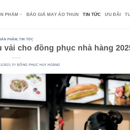
ẢN PHẨM
BÁO GIÁ MAY ÁO THUN
TIN TỨC
ƯU ĐÃI
T
SẢN PHẨM
,
TIN TỨC
ệu vải cho đồng phục nhà hàng 202
01/2021
BY
ĐỒNG PHỤC HUY HOÀNG