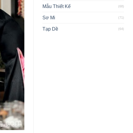
Mẫu Thiết Kế
(68)
Sơ Mi
(71)
Tạp Dề
(64)