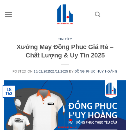
Skip
to
content
TIN TỨC
Xưởng May Đồng Phục Giá Rẻ –
Chất Lượng & Uy Tín 2025
POSTED ON
18/02/2025
21/11/2025
BY
ĐỒNG PHỤC HUY HOÀNG
18
Th2