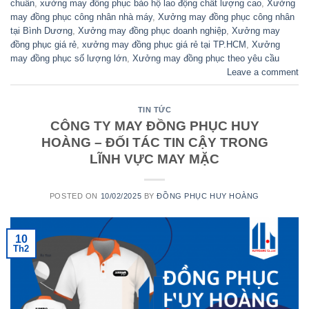
chuẩn
,
xưởng may đồng phục bảo hộ lao động chất lượng cao
,
Xưởng
may đồng phục công nhân nhà máy
,
Xưởng may đồng phục công nhân
tại Bình Dương
,
Xưởng may đồng phục doanh nghiệp
,
Xưởng may
đồng phục giá rẻ
,
xưởng may đồng phục giá rẻ tại TP.HCM
,
Xưởng
may đồng phục số lượng lớn
,
Xưởng may đồng phục theo yêu cầu
Leave a comment
TIN TỨC
CÔNG TY MAY ĐỒNG PHỤC HUY
HOÀNG – ĐỐI TÁC TIN CẬY TRONG
LĨNH VỰC MAY MẶC
POSTED ON
10/02/2025
BY
ĐỒNG PHỤC HUY HOÀNG
10
Th2