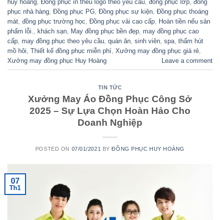
huy hoàng
,
Đồng phục in thêu logo theo yêu cầu
,
đồng phục lớp
,
đồng
phục nhà hàng
,
Đồng phục PG
,
Đồng phục sự kiện
,
Đồng phục thoáng
mát
,
đồng phục trường học
,
Đồng phục vải cao cấp
,
Hoàn tiền nếu sản
phẩm lỗi.
,
khách sạn
,
May đồng phục bền đẹp
,
may đồng phục cao
cấp
,
may đồng phục theo yêu cầu
,
quán ăn
,
sinh viên
,
spa
,
thấm hút
mồ hôi
,
Thiết kế đồng phục miễn phí
,
Xưởng may đồng phục giá rẻ
,
Xưởng may đồng phục Huy Hoàng
Leave a comment
TIN TỨC
Xưởng May Áo Đồng Phục Công Sở
2025 – Sự Lựa Chọn Hoàn Hảo Cho
Doanh Nghiệp
POSTED ON
07/01/2021
BY
ĐỒNG PHỤC HUY HOÀNG
07
Th1