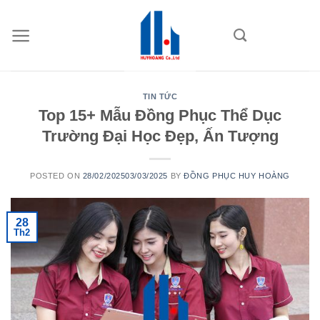
Skip
to
content
TIN TỨC
Top 15+ Mẫu Đồng Phục Thể Dục
Trường Đại Học Đẹp, Ấn Tượng
POSTED ON
28/02/2025
03/03/2025
BY
ĐỒNG PHỤC HUY HOÀNG
28
Th2