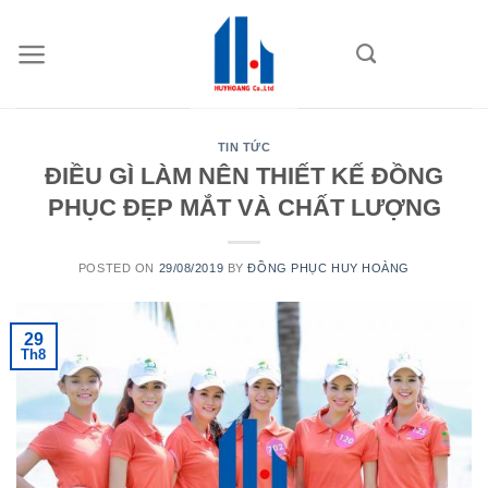
Skip
to
content
TIN TỨC
ĐIỀU GÌ LÀM NÊN THIẾT KẾ ĐỒNG
PHỤC ĐẸP MẮT VÀ CHẤT LƯỢNG
POSTED ON
29/08/2019
BY
ĐỒNG PHỤC HUY HOÀNG
29
Th8