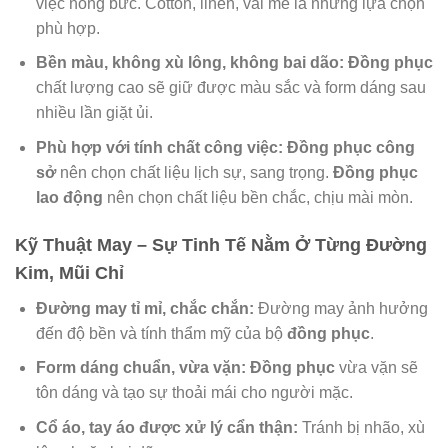
việc nóng bức. Cotton, linen, vải mè là những lựa chọn
phù hợp.
Bền màu, không xù lông, không bai dão:
Đồng phục
chất lượng cao sẽ giữ được màu sắc và form dáng sau
nhiều lần giặt ủi.
Phù hợp với tính chất công việc:
Đồng phục công
sở
nên chọn chất liệu lịch sự, sang trọng.
Đồng phục
lao động
nên chọn chất liệu bền chắc, chịu mài mòn.
Kỹ Thuật May – Sự Tinh Tế Nằm Ở Từng Đường
Kim, Mũi Chỉ
Đường may tỉ mỉ, chắc chắn:
Đường may ảnh hưởng
đến độ bền và tính thẩm mỹ của bộ
đồng phục
.
Form dáng chuẩn, vừa vặn:
Đồng phục
vừa vặn sẽ
tôn dáng và tạo sự thoải mái cho người mặc.
Cổ áo, tay áo được xử lý cẩn thận:
Tránh bị nhão, xù