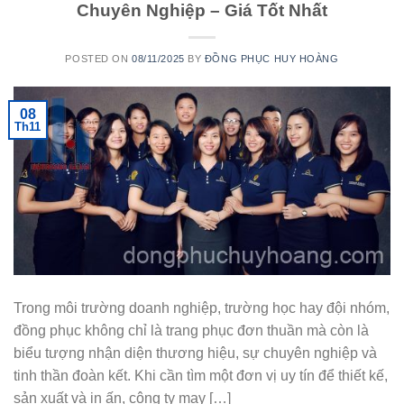
Chuyên Nghiệp – Giá Tốt Nhất
POSTED ON
08/11/2025
BY
ĐỒNG PHỤC HUY HOÀNG
08
Th11
Trong môi trường doanh nghiệp, trường học hay đội nhóm,
đồng phục không chỉ là trang phục đơn thuần mà còn là
biểu tượng nhận diện thương hiệu, sự chuyên nghiệp và
tinh thần đoàn kết. Khi cần tìm một đơn vị uy tín để thiết kế,
sản xuất và in ấn, công ty may […]