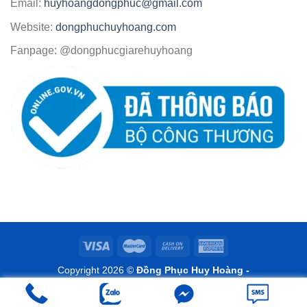
Email:
huyhoangdongphuc@gmail.com
Website:
dongphuchuyhoang.com
Fanpage: @dongphucgiarehuyhoang
Copyright 2026 ©
Đồng Phục Huy Hoàng -
www.dongphuchuyhoang.com
Design by www.doseoweb.com