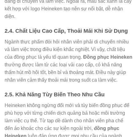
dàng di chuyển và làm việc. Ngoài ra, màu sắc xanh lá cây
kết hợp với logo Heineken tạo nên sự nổi bật, dễ nhận
diện.
2.4. Chất Liệu Cao Cấp, Thoải Mái Khi Sử Dụng
Ngành thực phẩm đòi hỏi nhân viên phải di chuyển nhiều
và làm việc trong điều kiện khắc nghiệt. Vì vậy, chất liệu
của đồng phục là yếu tố quan trọng.
Đồng phục Heineken
thường được làm từ các loại vải cao cấp, có khả năng
thấm hút mồ hôi tốt, bền bỉ và thoáng mát. Điều này giúp
nhân viên cảm thấy thoải mái trong suốt ca làm việc.
2.5. Khả Năng Tùy Biến Theo Nhu Cầu
Heineken không ngừng đổi mới và tùy biến đồng phục để
phù hợp với từng chiến dịch quảng bá hoặc môi trường
làm việc cụ thể. Từ tạp dề dành cho nhân viên pha chế
đến áo khoác cho các sự kiện ngoài trời,
đồng phục
Heineken
luôn đáp ứng được mọi nhu cầu của ngành