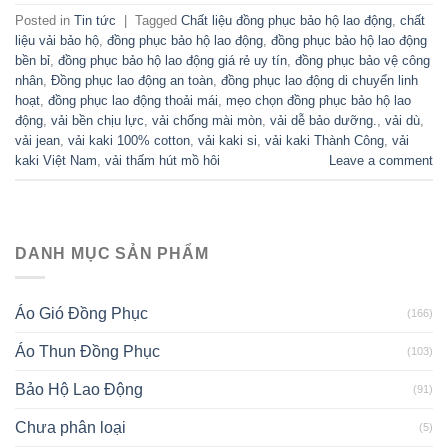
Posted in
Tin tức
|
Tagged
Chất liệu đồng phục bảo hộ lao động
,
chất
liệu vải bảo hộ
,
đồng phục bảo hộ lao động
,
đồng phục bảo hộ lao động
bền bỉ
,
đồng phục bảo hộ lao động giá rẻ uy tín
,
đồng phục bảo vệ công
nhân
,
Đồng phục lao động an toàn
,
đồng phục lao động di chuyển linh
hoạt
,
đồng phục lao động thoải mái
,
mẹo chọn đồng phục bảo hộ lao
động
,
vải bền chịu lực
,
vải chống mài mòn
,
vải dễ bảo dưỡng.
,
vải dù
,
vải jean
,
vải kaki 100% cotton
,
vải kaki si
,
vải kaki Thành Công
,
vải
kaki Việt Nam
,
vải thấm hút mồ hôi
Leave a comment
DANH MỤC SẢN PHẨM
Áo Gió Đồng Phục
(166)
Áo Thun Đồng Phục
(103)
Bảo Hộ Lao Động
(91)
Chưa phân loại
(5)