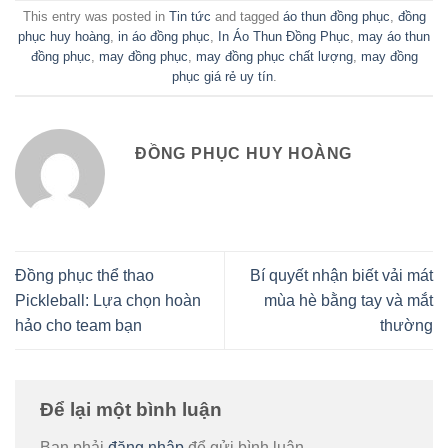
This entry was posted in
Tin tức
and tagged
áo thun đồng phục
,
đồng
phục huy hoàng
,
in áo đồng phục
,
In Áo Thun Đồng Phục
,
may áo thun
đồng phục
,
may đồng phục
,
may đồng phục chất lượng
,
may đồng
phục giá rẻ uy tín
.
ĐỒNG PHỤC HUY HOÀNG
Đồng phục thể thao
Bí quyết nhận biết vải mát
Pickleball: Lựa chọn hoàn
mùa hè bằng tay và mắt
hảo cho team bạn
thường
Để lại một bình luận
Bạn phải
đăng nhập
để gửi bình luận.