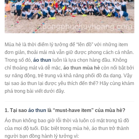
Mùa hè là thời điểm lý tưởng để “lên đồ” với những item
đơn giản, thoải mái mà vẫn giữ được phong cách cá nhân.
Trong số đó,
áo thun
luôn là lựa chọn hàng đầu. Không
chỉ thoáng mát và dễ mặc,
áo thun mùa hè
còn nổi bật bởi
sự năng động, trẻ trung và khả năng phối đồ đa dạng. Vậy
tại sao áo thun lại được yêu thích đến thế? Hãy cùng khám
phá trong bài viết dưới đây.
1. Tại sao
áo thun
là “must-have item” của mùa hè?
Áo thun không bao giờ lỗi thời và luôn có mặt trong tủ đồ
của mọi độ tuổi. Đặc biệt trong mùa hè, áo thun trở thành
người bạn đồng hành lý tưởng vì: