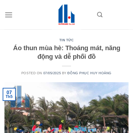
Skip
to
content
TIN TỨC
Áo thun mùa hè: Thoáng mát, năng
động và dễ phối đồ
POSTED ON
07/05/2025
BY
ĐỒNG PHỤC HUY HOÀNG
07
Th5