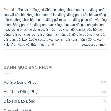
Posted in
Tin tức
|
Tagged
Chất liệu đồng phục bảo hộ lao động
,
chất
liệu vải bảo hộ
,
đồng phục bảo hộ lao động
,
đồng phục bảo hộ lao động
bền bỉ
,
đồng phục bảo hộ lao động giá rẻ uy tín
,
đồng phục bảo vệ công
nhân
,
Đồng phục lao động an toàn
,
đồng phục lao động di chuyển linh
hoạt
,
đồng phục lao động thoải mái
,
mẹo chọn đồng phục bảo hộ lao
động
,
vải bền chịu lực
,
vải chống mài mòn
,
vải dễ bảo dưỡng.
,
vải dù
,
vải jean
,
vải kaki 100% cotton
,
vải kaki si
,
vải kaki Thành Công
,
vải
kaki Việt Nam
,
vải thấm hút mồ hôi
Leave a comment
DANH MỤC SẢN PHẨM
Áo Gió Đồng Phục
(166)
Áo Thun Đồng Phục
(103)
Bảo Hộ Lao Động
(91)
Chưa phân loại
(5)