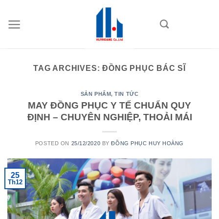
Skip
to
content
TAG ARCHIVES:
ĐỒNG PHỤC BÁC SĨ
SẢN PHẨM
,
TIN TỨC
MAY ĐỒNG PHỤC Y TẾ CHUẨN QUY
ĐỊNH – CHUYÊN NGHIỆP, THOẢI MÁI
POSTED ON
25/12/2020
BY
ĐỒNG PHỤC HUY HOÀNG
25
Th12