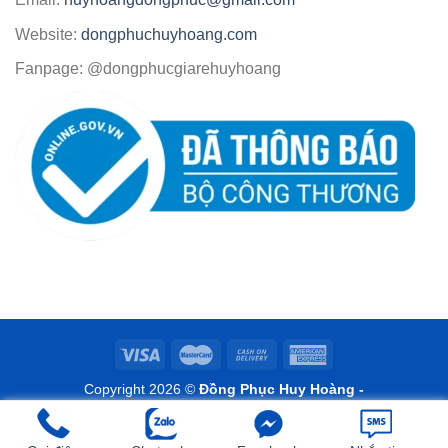
Website:
dongphuchuyhoang.com
Fanpage: @dongphucgiarehuyhoang
Copyright 2026 ©
Đồng Phục Huy Hoàng -
www.dongphuchuyhoang.com
Design by www.doseoweb.com