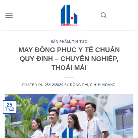
Skip
to
content
SẢN PHẨM
,
TIN TỨC
MAY ĐỒNG PHỤC Y TẾ CHUẨN
QUY ĐỊNH – CHUYÊN NGHIỆP,
THOẢI MÁI
POSTED ON
25/12/2020
BY
ĐỒNG PHỤC HUY HOÀNG
25
Th12