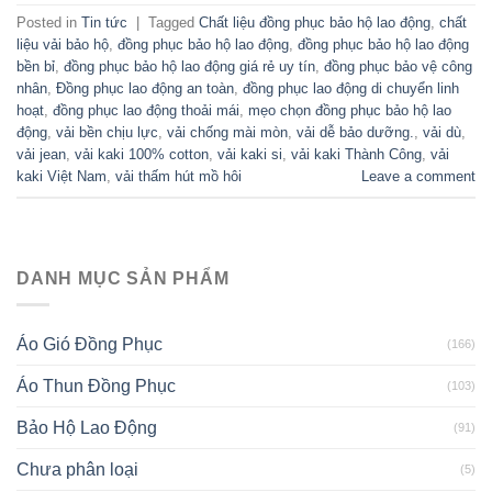
Posted in
Tin tức
|
Tagged
Chất liệu đồng phục bảo hộ lao động
,
chất
liệu vải bảo hộ
,
đồng phục bảo hộ lao động
,
đồng phục bảo hộ lao động
bền bỉ
,
đồng phục bảo hộ lao động giá rẻ uy tín
,
đồng phục bảo vệ công
nhân
,
Đồng phục lao động an toàn
,
đồng phục lao động di chuyển linh
hoạt
,
đồng phục lao động thoải mái
,
mẹo chọn đồng phục bảo hộ lao
động
,
vải bền chịu lực
,
vải chống mài mòn
,
vải dễ bảo dưỡng.
,
vải dù
,
vải jean
,
vải kaki 100% cotton
,
vải kaki si
,
vải kaki Thành Công
,
vải
kaki Việt Nam
,
vải thấm hút mồ hôi
Leave a comment
DANH MỤC SẢN PHẨM
Áo Gió Đồng Phục
(166)
Áo Thun Đồng Phục
(103)
Bảo Hộ Lao Động
(91)
Chưa phân loại
(5)