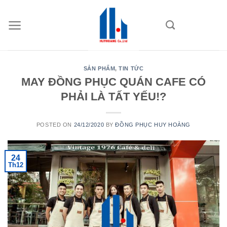
Skip
to
content
SẢN PHẨM
,
TIN TỨC
MAY ĐỒNG PHỤC QUÁN CAFE CÓ
PHẢI LÀ TẤT YẾU!?
POSTED ON
24/12/2020
BY
ĐỒNG PHỤC HUY HOÀNG
24
Th12