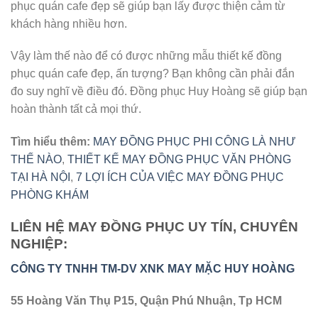
phục quán cafe đẹp sẽ giúp bạn lấy được thiện cảm từ
khách hàng nhiều hơn.
Vậy làm thế nào để có được những mẫu thiết kế đồng
phục quán cafe đẹp, ấn tượng? Bạn không cần phải đắn
đo suy nghĩ về điều đó. Đồng phục Huy Hoàng sẽ giúp bạn
hoàn thành tất cả mọi thứ.
Tìm hiểu thêm:
MAY ĐỒNG PHỤC PHI CÔNG LÀ NHƯ
THẾ NÀO
,
THIẾT KẾ MAY ĐỒNG PHỤC VĂN PHÒNG
TẠI HÀ NỘI
,
7 LỢI ÍCH CỦA VIỆC MAY ĐỒNG PHỤC
PHÒNG KHÁM
LIÊN HỆ MAY ĐỒNG PHỤC UY TÍN, CHUYÊN
NGHIỆP:
CÔNG TY TNHH TM-DV XNK MAY MẶC HUY HOÀNG
55 Hoàng Văn Thụ P15, Quận Phú Nhuận, Tp HCM