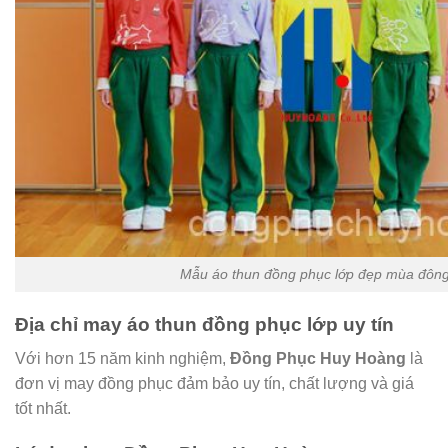
Mẫu áo thun đồng phục lớp đẹp mùa đôn
Địa chỉ may
áo thun đồng phục lớp
uy tín
Với hơn 15 năm kinh nghiệm,
Đồng Phục Huy Hoàng
là
đơn vị may đồng phục đảm bảo uy tín, chất lượng và giá
tốt nhất.