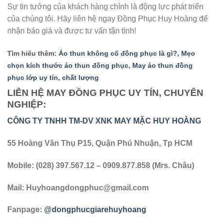
Sự tin tưởng của khách hàng chính là động lực phát triển
của chúng tôi. Hãy liên hệ ngay Đồng Phục Huy Hoàng để
nhận báo giá và được tư vấn tận tình!
Tìm hiểu thêm
:
Áo thun không cổ đồng phục là gì?
,
Mẹo
chọn kích thước áo thun đồng phục
,
May áo thun đồng
phục lớp uy tín, chất lượng
LIÊN HỆ MAY ĐỒNG PHỤC UY TÍN, CHUYÊN
NGHIỆP:
CÔNG TY TNHH TM-DV XNK MAY MẶC HUY HOÀNG
55 Hoàng Văn Thụ P15, Quận Phú Nhuận, Tp HCM
Mobile: (028) 397.567.12 – 0909.877.858 (Mrs. Châu)
Mail:
Huyhoangdongphuc@gmail.com
Fanpage:
@dongphucgiarehuyhoang