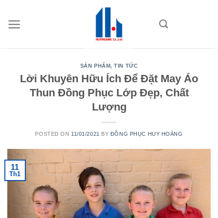
Skip
to
content
SẢN PHẨM
,
TIN TỨC
Lời Khuyên Hữu Ích Để Đặt May Áo
Thun Đồng Phục Lớp Đẹp, Chất
Lượng
POSTED ON
11/01/2021
BY
ĐỒNG PHỤC HUY HOÀNG
11
Th1