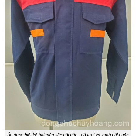
Áo được hiết kế hai màu sắc nổi bật – đỏ tươi và xanh hải quân