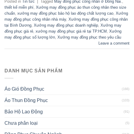
Posted in
Tin tức
|
Tagged
May đồng phục công nhân ở Đồng Nai.
,
thiết kế miễn phí
,
Xưởng may đồng phục áo thun công nhân theo size
chuẩn
,
xưởng may đồng phục bảo hộ lao động chất lượng cao
,
Xưởng
may đồng phục công nhân nhà máy
,
Xưởng may đồng phục công nhân
tại Bình Dương
,
Xưởng may đồng phục doanh nghiệp
,
Xưởng may
đồng phục giá rẻ
,
xưởng may đồng phục giá rẻ tại TP.HCM
,
Xưởng
may đồng phục số lượng lớn
,
Xưởng may đồng phục theo yêu cầu
Leave a comment
DANH MỤC SẢN PHẨM
Áo Gió Đồng Phục
(166)
Áo Thun Đồng Phục
(103)
Bảo Hộ Lao Động
(91)
Chưa phân loại
(5)