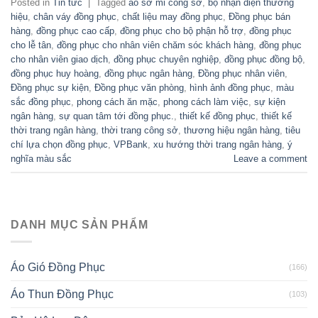
Posted in
Tin tức
|
Tagged
áo sơ mi công sở
,
bộ nhận diện thương
hiệu
,
chân váy đồng phục
,
chất liệu may đồng phục
,
Đồng phục bán
hàng
,
đồng phục cao cấp
,
đồng phục cho bộ phận hỗ trợ
,
đồng phục
cho lễ tân
,
đồng phục cho nhân viên chăm sóc khách hàng
,
đồng phục
cho nhân viên giao dịch
,
đồng phục chuyên nghiệp
,
đồng phục đồng bộ
,
đồng phục huy hoàng
,
đồng phục ngân hàng
,
Đồng phục nhân viên
,
Đồng phục sự kiện
,
Đồng phục văn phòng
,
hình ảnh đồng phục
,
màu
sắc đồng phục
,
phong cách ăn mặc
,
phong cách làm việc
,
sự kiện
ngân hàng
,
sự quan tâm tới đồng phục.
,
thiết kế đồng phục
,
thiết kế
thời trang ngân hàng
,
thời trang công sở
,
thương hiệu ngân hàng
,
tiêu
chí lựa chọn đồng phục
,
VPBank
,
xu hướng thời trang ngân hàng
,
ý
nghĩa màu sắc
Leave a comment
DANH MỤC SẢN PHẨM
Áo Gió Đồng Phục
(166)
Áo Thun Đồng Phục
(103)