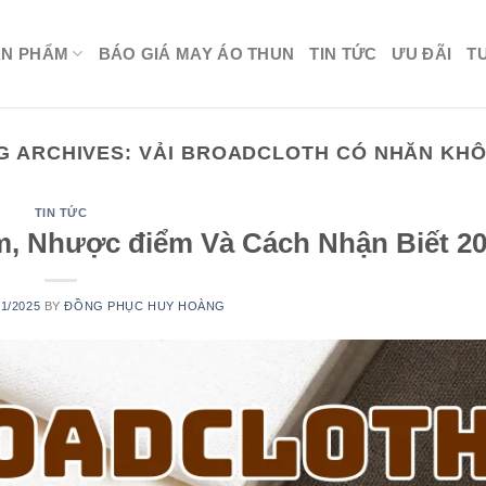
ẢN PHẨM
BÁO GIÁ MAY ÁO THUN
TIN TỨC
ƯU ĐÃI
T
G ARCHIVES:
VẢI BROADCLOTH CÓ NHĂN KH
TIN TỨC
ểm, Nhược điểm Và Cách Nhận Biết 2
01/2025
BY
ĐỒNG PHỤC HUY HOÀNG