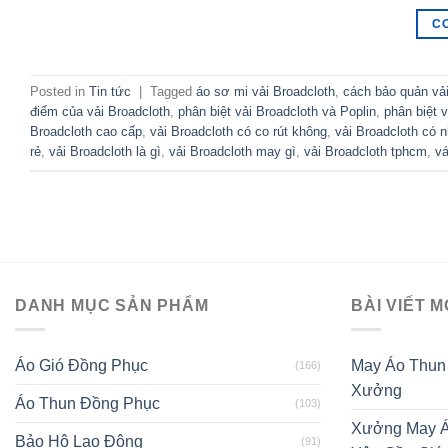
C
Posted in
Tin tức
|
Tagged
áo sơ mi vải Broadcloth
,
cách bảo quản vải
điểm của vải Broadcloth
,
phân biệt vải Broadcloth và Poplin
,
phân biệt v
Broadcloth cao cấp
,
vải Broadcloth có co rút không
,
vải Broadcloth có 
rẻ
,
vải Broadcloth là gì
,
vải Broadcloth may gì
,
vải Broadcloth tphcm
,
vá
DANH MỤC SẢN PHẨM
BÀI VIẾT M
Áo Gió Đồng Phục
May Áo Thun
(166)
Xưởng
Áo Thun Đồng Phục
(103)
Xưởng May Á
Bảo Hộ Lao Động
(91)