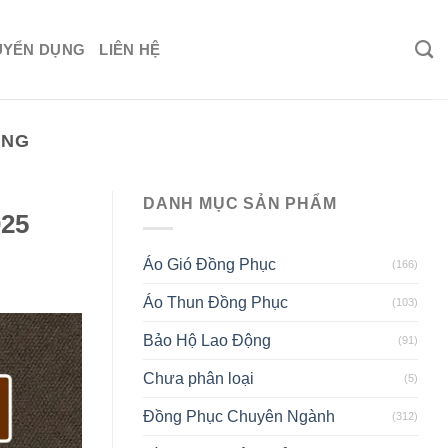
UYỂN DỤNG
LIÊN HỆ
ÔNG
DANH MỤC SẢN PHẨM
025
Áo Gió Đồng Phục
(166)
Áo Thun Đồng Phục
(103)
Bảo Hộ Lao Động
(91)
Chưa phân loại
(5)
Đồng Phục Chuyên Ngành
(312)