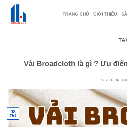
Skip
to
TRANG CHỦ
GIỚI THIỆU
S
content
TA
Vải Broadcloth là gì ? Ưu đi
POSTED ON
08/
08
Th1