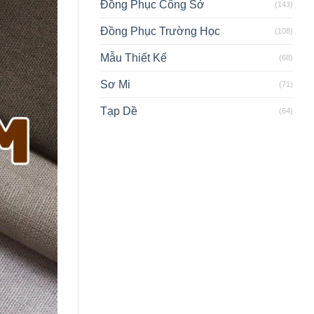
Đồng Phục Công Sở
(143)
Đồng Phục Trường Học
(108)
Mẫu Thiết Kế
(68)
Sơ Mi
(71)
Tạp Dề
(64)