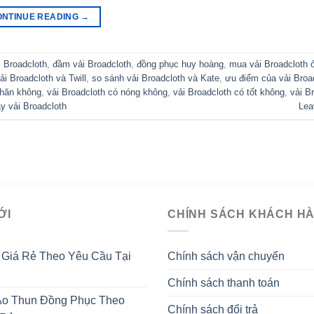
ONTINUE READING
→
 Broadcloth
,
đầm vải Broadcloth
,
đồng phục huy hoàng
,
mua vải Broadcloth 
ải Broadcloth và Twill
,
so sánh vải Broadcloth và Kate
,
ưu điểm của vải Broa
nhăn không
,
vải Broadcloth có nóng không
,
vải Broadcloth có tốt không
,
vải B
y vải Broadcloth
Lea
ỚI
CHÍNH SÁCH KHÁCH H
 Giá Rẻ Theo Yêu Cầu Tại
Chính sách vận chuyển
Chính sách thanh toán
o Thun Đồng Phục Theo
Chính sách đổi trả