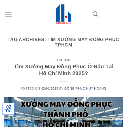
Skip
to
content
TAG ARCHIVES:
TÌM XƯỞNG MAY ĐỒNG PHỤC
TPHCM
TIN TỨC
Tìm Xưởng May Đồng Phục Ở Đâu Tại
Hồ Chí Minh 2025?
POSTED ON
02/01/2025
BY
ĐỒNG PHỤC HUY HOÀNG
02
Th1