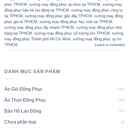
phục TPHCM
,
xưởng may đồng phục áo thun tại TPHCM
,
xưởng may
đồng phục bảo hộ lao động tại TPHCM
,
xưởng may đồng phục công ty
tại TPHCM
,
xưởng may đồng phục gần đây TPHCM
,
xưởng may đồng
phục giá rẻ TPHCM
,
xưởng may đồng phục học sinh tại TPHCM
,
xưởng may đồng phục lấy nhanh TPHCM
,
xưởng may đồng phục nhà
hàng tại TPHCM
,
xưởng may đồng phục số lượng lớn TPHCM
,
xưởng
may đồng phục Thành phố Hồ Chí Minh
,
xưởng may đồng phục uy tín
TPHCM
Leave a comment
DANH MỤC SẢN PHẨM
Áo Gió Đồng Phục
(166)
Áo Thun Đồng Phục
(103)
Bảo Hộ Lao Động
(91)
Chưa phân loại
(5)