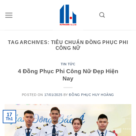
Skip
to
content
TAG ARCHIVES:
TIÊU CHUẨN ĐỒNG PHỤC PHI
CÔNG NỮ
TIN TỨC
4 Đồng Phục Phi Công Nữ Đẹp Hiện
Nay
POSTED ON
17/01/2025
BY
ĐỒNG PHỤC HUY HOÀNG
17
Th1