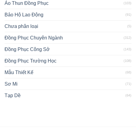
Áo Thun Đồng Phục
(103)
Bảo Hộ Lao Động
(91)
Chưa phân loại
(5)
Đồng Phục Chuyên Ngành
(312)
Đồng Phục Công Sở
(143)
Đồng Phục Trường Học
(108)
Mẫu Thiết Kế
(68)
Sơ Mi
(71)
Tạp Dề
(64)