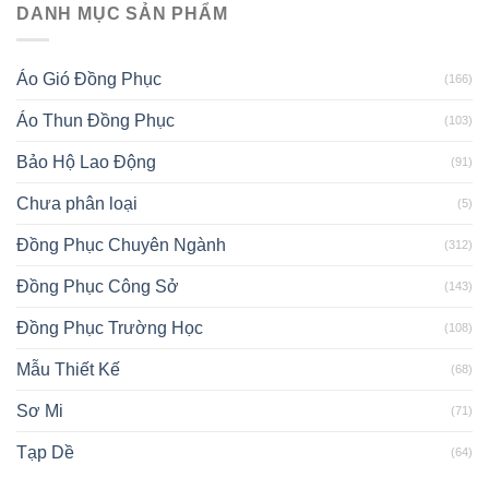
DANH MỤC SẢN PHẨM
Áo Gió Đồng Phục
(166)
Áo Thun Đồng Phục
(103)
Bảo Hộ Lao Động
(91)
Chưa phân loại
(5)
Đồng Phục Chuyên Ngành
(312)
Đồng Phục Công Sở
(143)
Đồng Phục Trường Học
(108)
Mẫu Thiết Kế
(68)
Sơ Mi
(71)
Tạp Dề
(64)