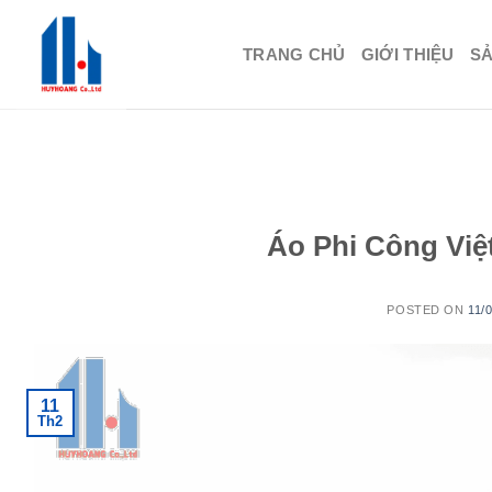
Skip
to
TRANG CHỦ
GIỚI THIỆU
S
content
Áo Phi Công Việ
POSTED ON
11/
11
Th2