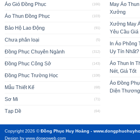
Áo Gió Đồng Phục
May Áo Thun
(166)
Xưởng
Áo Thun Đồng Phục
(103)
Xưởng May Á
Bảo Hộ Lao Động
(91)
Yêu Cầu Giá
Chưa phân loại
(5)
In Áo Phông
Uy Tín Nhất?
Đồng Phục Chuyên Ngành
(312)
Áo Thun In T
Đồng Phục Công Sở
(143)
Nét, Giá Tốt
Đồng Phục Trường Học
(108)
Áo Đồng Phụ
Mẫu Thiết Kế
(68)
Diện Thương
Sơ Mi
(71)
Tạp Dề
(64)
Copyright 2026 ©
Đồng Phục Huy Hoàng - www.dongphuchuyh
Design by www.doseoweb.com