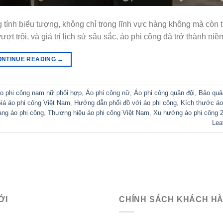
tính biểu tượng, không chỉ trong lĩnh vực hàng không mà còn 
ợt trội, và giá trị lịch sử sâu sắc, áo phi công đã trở thành niề
ONTINUE READING
→
o phi công nam nữ phối hợp
,
Áo phi công nữ
,
Áo phi công quân đội
,
Bảo quả
iá áo phi công Việt Nam
,
Hướng dẫn phối đồ với áo phi công
,
Kích thước áo
ang áo phi công
,
Thương hiệu áo phi công Việt Nam
,
Xu hướng áo phi công 
Lea
ỚI
CHÍNH SÁCH KHÁCH H