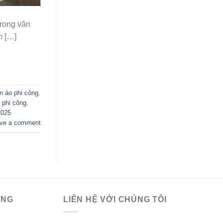
trong văn
m […]
n áo phi công
,
 phi công
,
2025
ve a comment
ÀNG
LIÊN HỆ VỚI CHÚNG TÔI