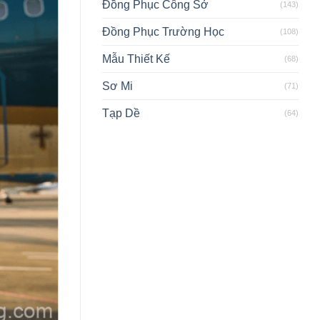
Đồng Phục Công Sở
(143)
Đồng Phục Trường Học
(108)
Mẫu Thiết Kế
(68)
Sơ Mi
(71)
Tạp Dề
(64)