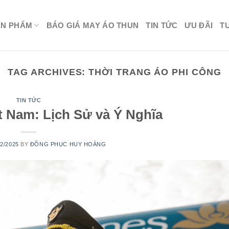
ẢN PHẨM
BÁO GIÁ MAY ÁO THUN
TIN TỨC
ƯU ĐÃI
T
TAG ARCHIVES:
THỜI TRANG ÁO PHI CÔNG
TIN TỨC
t Nam: Lịch Sử và Ý Nghĩa
02/2025
BY
ĐỒNG PHỤC HUY HOÀNG