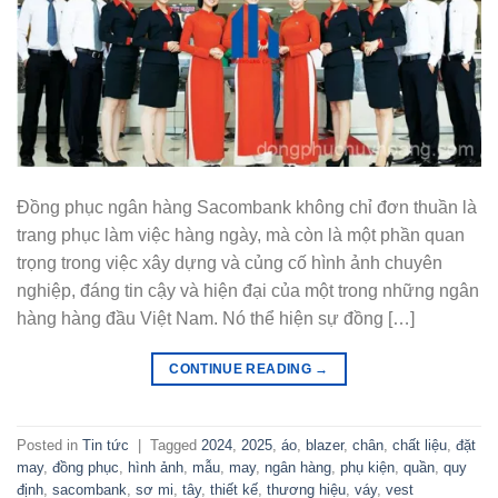
Đồng phục ngân hàng Sacombank không chỉ đơn thuần là
trang phục làm việc hàng ngày, mà còn là một phần quan
trọng trong việc xây dựng và củng cố hình ảnh chuyên
nghiệp, đáng tin cậy và hiện đại của một trong những ngân
hàng hàng đầu Việt Nam. Nó thể hiện sự đồng […]
CONTINUE READING
→
Posted in
Tin tức
|
Tagged
2024
,
2025
,
áo
,
blazer
,
chân
,
chất liệu
,
đặt
may
,
đồng phục
,
hình ảnh
,
mẫu
,
may
,
ngân hàng
,
phụ kiện
,
quần
,
quy
định
,
sacombank
,
sơ mi
,
tây
,
thiết kế
,
thương hiệu
,
váy
,
vest