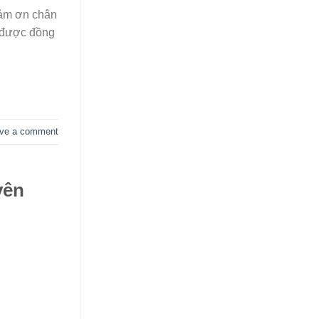
ảm ơn chân
i được đồng
ve a comment
yên