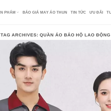
ẢN PHẨM
BÁO GIÁ MAY ÁO THUN
TIN TỨC
ƯU ĐÃI
T
TAG ARCHIVES:
QUẦN ÁO BẢO HỘ LAO ĐỘNG