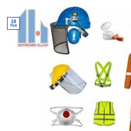
18
Th4