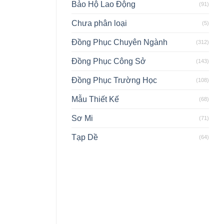
Bảo Hộ Lao Động
(91)
Chưa phân loại
(5)
Đồng Phục Chuyên Ngành
(312)
Đồng Phục Công Sở
(143)
Đồng Phục Trường Học
(108)
Mẫu Thiết Kế
(68)
Sơ Mi
(71)
Tạp Dề
(64)