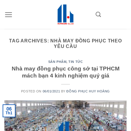
Skip
to
content
TAG ARCHIVES:
NHÀ MAY ĐỒNG PHỤC THEO
YÊU CẦU
SẢN PHẨM
,
TIN TỨC
Nhà may đồng phục công sở tại TPHCM
mách bạn 4 kinh nghiệm quý giá
POSTED ON
06/01/2021
BY
ĐỒNG PHỤC HUY HOÀNG
06
Th1