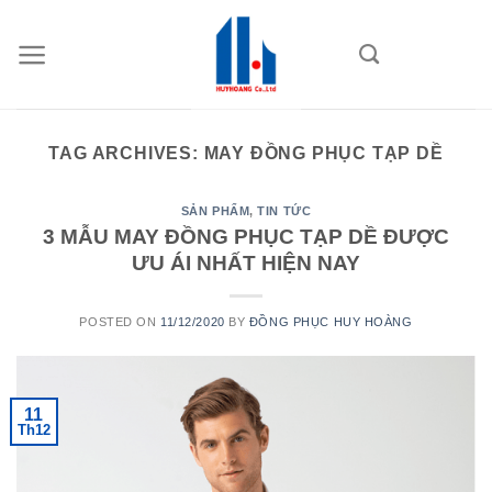
Skip
to
content
TAG ARCHIVES:
MAY ĐỒNG PHỤC TẠP DỀ
SẢN PHẨM
,
TIN TỨC
3 MẪU MAY ĐỒNG PHỤC TẠP DỀ ĐƯỢC
ƯU ÁI NHẤT HIỆN NAY
POSTED ON
11/12/2020
BY
ĐỒNG PHỤC HUY HOÀNG
11
Th12