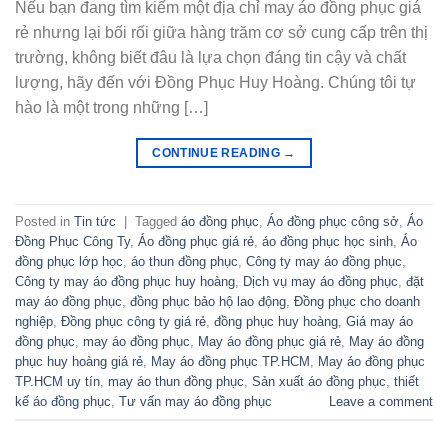
Nếu bạn đang tìm kiếm một địa chỉ may áo đồng phục giá
rẻ nhưng lại bối rối giữa hàng trăm cơ sở cung cấp trên thị
trường, không biết đâu là lựa chọn đáng tin cậy và chất
lượng, hãy đến với Đồng Phục Huy Hoàng. Chúng tôi tự
hào là một trong những […]
CONTINUE READING
→
Posted in
Tin tức
|
Tagged
áo đồng phục
,
Áo đồng phục công sở
,
Áo
Đồng Phục Công Ty
,
Áo đồng phục giá rẻ
,
áo đồng phục học sinh
,
Áo
đồng phục lớp học
,
áo thun đồng phục
,
Công ty may áo đồng phục
,
Công ty may áo đồng phục huy hoàng
,
Dịch vụ may áo đồng phục
,
đặt
may áo đồng phục
,
đồng phục bảo hộ lao động
,
Đồng phục cho doanh
nghiệp
,
Đồng phục công ty giá rẻ
,
đồng phục huy hoàng
,
Giá may áo
đồng phục
,
may áo đồng phục
,
May áo đồng phục giá rẻ
,
May áo đồng
phục huy hoàng giá rẻ
,
May áo đồng phục TP.HCM
,
May áo đồng phục
TP.HCM uy tín
,
may áo thun đồng phục
,
Sản xuất áo đồng phục
,
thiết
kế áo đồng phục
,
Tư vấn may áo đồng phục
Leave a comment