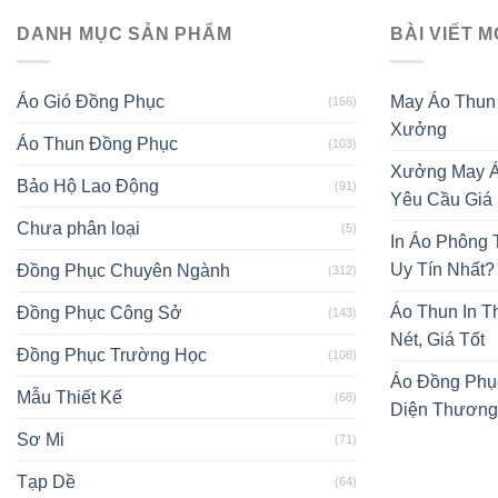
DANH MỤC SẢN PHẨM
BÀI VIẾT M
Áo Gió Đồng Phục
May Áo Thun
(166)
Xưởng
Áo Thun Đồng Phục
(103)
Xưởng May Á
Bảo Hộ Lao Động
(91)
Yêu Cầu Giá
Chưa phân loại
(5)
In Áo Phông
Uy Tín Nhất?
Đồng Phục Chuyên Ngành
(312)
Áo Thun In T
Đồng Phục Công Sở
(143)
Nét, Giá Tốt
Đồng Phục Trường Học
(108)
Áo Đồng Phụ
Mẫu Thiết Kế
(68)
Diện Thương
Sơ Mi
(71)
Tạp Dề
(64)