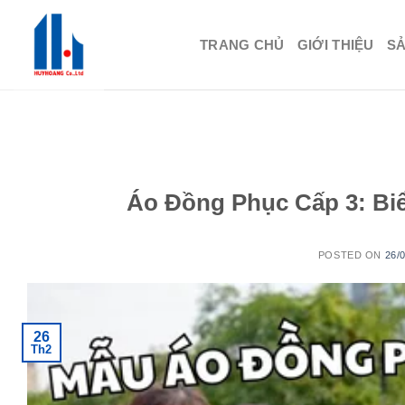
Skip
to
TRANG CHỦ
GIỚI THIỆU
S
content
Áo Đồng Phục Cấp 3: Bi
POSTED ON
26/
26
Th2