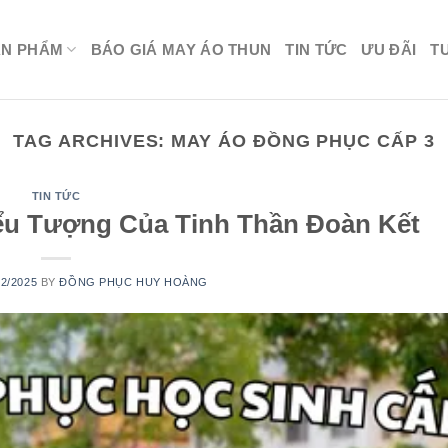
ẢN PHẨM
BÁO GIÁ MAY ÁO THUN
TIN TỨC
ƯU ĐÃI
T
TAG ARCHIVES:
MAY ÁO ĐỒNG PHỤC CẤP 3
TIN TỨC
ểu Tượng Của Tinh Thần Đoàn Kết
02/2025
BY
ĐỒNG PHỤC HUY HOÀNG