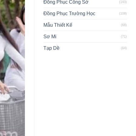
Đồng Phục Công Sở
(143)
Đồng Phục Trường Học
(108)
Mẫu Thiết Kế
(68)
Sơ Mi
(71)
Tạp Dề
(64)