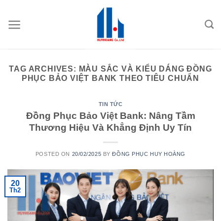
Skip
to
content
TAG ARCHIVES:
MÀU SẮC VÀ KIỂU DÁNG ĐỒNG
PHỤC BẢO VIỆT BANK THEO TIÊU CHUẨN
TIN TỨC
Đồng Phục Bảo Việt Bank: Nâng Tầm
Thương Hiệu Và Khẳng Định Uy Tín
POSTED ON
20/02/2025
BY
ĐỒNG PHỤC HUY HOÀNG
20
Th2