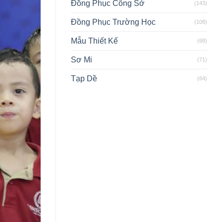
Đồng Phục Công Sở
(143)
Đồng Phục Trường Học
(108)
Mẫu Thiết Kế
(68)
Sơ Mi
(71)
Tạp Dề
(64)