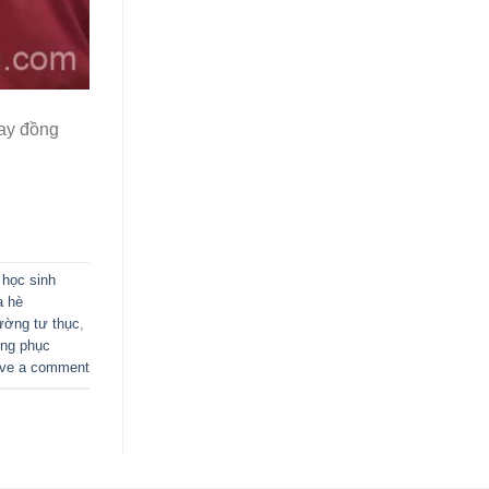
ay đồng
 học sinh
a hè
ường tư thục
,
ồng phục
ve a comment