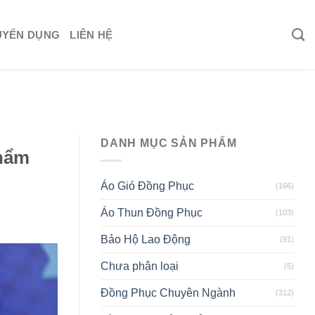
UYỂN DỤNG
LIÊN HỆ
DANH MỤC SẢN PHẨM
Thẩm
Áo Gió Đồng Phục
(166)
Áo Thun Đồng Phục
(103)
Bảo Hộ Lao Động
(91)
Chưa phân loại
(5)
Đồng Phục Chuyên Ngành
(312)