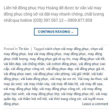
Liên hệ đồng phục Huy Hoàng để được tư vấn vải may
đồng phục công sở và đặt may nhanh chóng, chất lượng
nhất qua hotline (028) 397.567.12 – 0909.877.858
CONTINUE READING
→
Posted in
Tin tức
|
Tagged
cách chọn vải may đồng phục
,
chọn vải
may đồng phục
,
loại vải may đồng phục
,
may đồng phục
,
may đồng
phục chất lượng
,
may đồng phục giá rẻ uy tín
,
may đồng phục vải tốt
,
vải bền đẹp
,
vải chống nhăn
,
vải cotton đồng phục
,
vải đồng phục cao
cấp
,
vải đồng phục công sở
,
vải đồng phục đẹp
,
vải đồng phục giá rẻ
,
vải đồng phục nam
,
vải đồng phục văn phòng
,
vải giữ nhiệt
,
vải kaki
đồng phục
,
vải kate đồng phục
,
vải may áo sơ mi
,
Vải may áo thun
,
vải
may áo vest
,
vải may chân váy
,
vải may đồ bảo hộ
,
vải may đồ spa
,
vải may đồng phục bếp
,
vải may đồng phục công sở
,
vải may đồng
phục học sinh
,
vải may đồng phục lớp
,
vải may đồng phục nữ
,
vải may
quần tây
,
vải thấm hút mồ hôi
,
vải thời trang công sở
,
vải tuyết mưa
đồng phục
Leave a comment