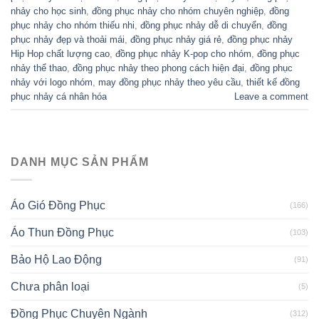
nhảy cho học sinh
,
đồng phục nhảy cho nhóm chuyên nghiệp
,
đồng
phục nhảy cho nhóm thiếu nhi
,
đồng phục nhảy dễ di chuyển
,
đồng
phục nhảy đẹp và thoải mái
,
đồng phục nhảy giá rẻ
,
đồng phục nhảy
Hip Hop chất lượng cao
,
đồng phục nhảy K-pop cho nhóm
,
đồng phục
nhảy thể thao
,
đồng phục nhảy theo phong cách hiện đại
,
đồng phục
nhảy với logo nhóm
,
may đồng phục nhảy theo yêu cầu
,
thiết kế đồng
phục nhảy cá nhân hóa
Leave a comment
DANH MỤC SẢN PHẨM
Áo Gió Đồng Phục
(166)
Áo Thun Đồng Phục
(103)
Bảo Hộ Lao Động
(91)
Chưa phân loại
(5)
Đồng Phục Chuyên Ngành
(312)