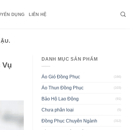
UYỂN DỤNG
LIÊN HỆ
ẬU.
DANH MỤC SẢN PHẨM
 Vụ
Áo Gió Đồng Phục
(166)
Áo Thun Đồng Phục
(103)
Bảo Hộ Lao Động
(91)
Chưa phân loại
(5)
Đồng Phục Chuyên Ngành
(312)