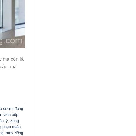
c mà còn là
 các nhà
o sơ mi đồng
n viên bếp
,
ản lý
,
đồng
g phục quán
ng
,
may đồng