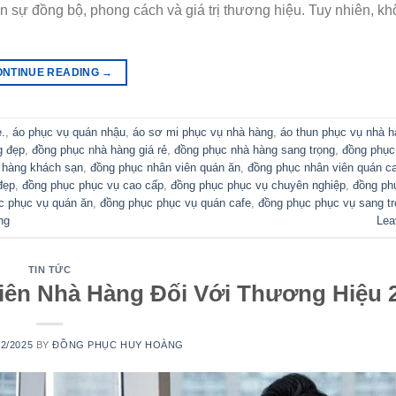
 sự đồng bộ, phong cách và giá trị thương hiệu. Tuy nhiên, kh
ONTINUE READING
→
.
,
áo phục vụ quán nhậu
,
áo sơ mi phục vụ nhà hàng
,
áo thun phục vụ nhà 
g đẹp
,
đồng phục nhà hàng giá rẻ
,
đồng phục nhà hàng sang trọng
,
đồng phục
 hàng khách sạn
,
đồng phục nhân viên quán ăn
,
đồng phục nhân viên quán c
đẹp
,
đồng phục phục vụ cao cấp
,
đồng phục phục vụ chuyên nghiệp
,
đồng ph
c phục vụ quán ăn
,
đồng phục phục vụ quán cafe
,
đồng phục phục vụ sang t
ng
Lea
TIN TỨC
iên Nhà Hàng Đối Với Thương Hiệu 
02/2025
BY
ĐỒNG PHỤC HUY HOÀNG