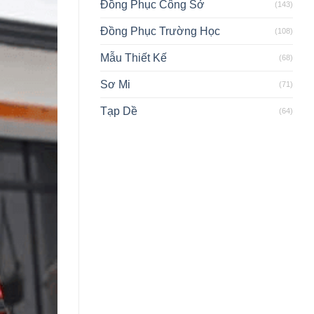
Đồng Phục Công Sở
(143)
Đồng Phục Trường Học
(108)
Mẫu Thiết Kế
(68)
Sơ Mi
(71)
Tạp Dề
(64)