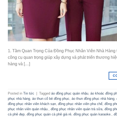
1. Tầm Quan Trọng Của Đồng Phục Nhân Viên Nhà Hàng Đồn
công cụ quan trọng giúp xây dựng và phát triển thương hiệ
hàng và […]
C
Posted in
Tin tức
|
Tagged
áo đồng phục quán nhậu
,
áo khoác đồng p
phục nhà hàng
,
áo thun cổ bẻ đồng phục
,
áo thun đồng phục nhà hàng
,
đồng phục nhân viên khách sạn
,
đồng phục nhân viên pha chế
,
đồng ph
phục nhân viên quán nhậu.
,
đồng phục nhân viên quán trà sữa
,
đồng ph
cà phê đẹp
,
đồng phục quán cà phê giá rẻ
,
đồng phục quán karaoke.
,
đồ