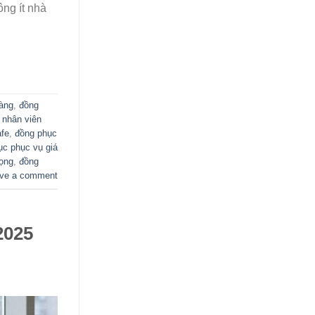
ông ít nhà
hàng
,
đồng
 nhân viên
afe
,
đồng phục
ục phục vụ giá
rọng
,
đồng
ve a comment
2025