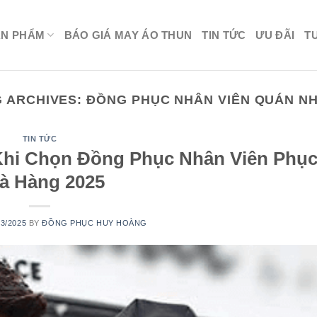
ẢN PHẨM
BÁO GIÁ MAY ÁO THUN
TIN TỨC
ƯU ĐÃI
T
G ARCHIVES:
ĐỒNG PHỤC NHÂN VIÊN QUÁN NH
TIN TỨC
hi Chọn Đồng Phục Nhân Viên Phục
à Hàng 2025
03/2025
BY
ĐỒNG PHỤC HUY HOÀNG