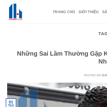
Skip
to
TRANG CHỦ
GIỚI THIỆU
S
content
TA
Những Sai Lầm Thường Gặp K
Nh
POSTED ON
01/
01
Th3