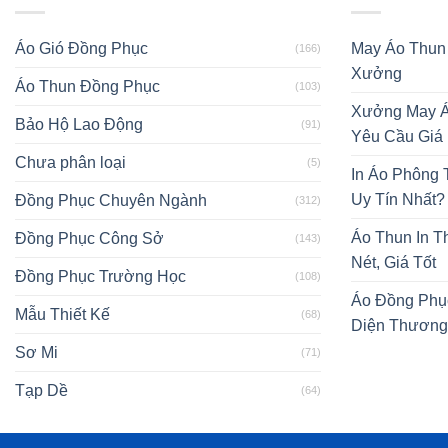
Áo Gió Đồng Phục
May Áo Thun
(166)
Xưởng
Áo Thun Đồng Phục
(103)
Xưởng May Á
Bảo Hộ Lao Động
(91)
Yêu Cầu Giá
Chưa phân loại
(5)
In Áo Phông
Uy Tín Nhất?
Đồng Phục Chuyên Ngành
(312)
Áo Thun In T
Đồng Phục Công Sở
(143)
Nét, Giá Tốt
Đồng Phục Trường Học
(108)
Áo Đồng Phụ
Mẫu Thiết Kế
(68)
Diện Thương
Sơ Mi
(71)
Tạp Dề
(64)