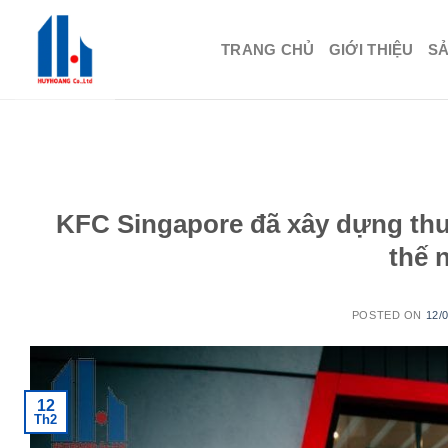
Skip
to
TRANG CHỦ
GIỚI THIỆU
S
content
KFC Singapore đã xây dựng th
thế 
POSTED ON
12/
12
Th2