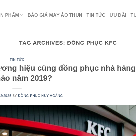
ẢN PHẨM
BÁO GIÁ MAY ÁO THUN
TIN TỨC
ƯU ĐÃI
T
TAG ARCHIVES:
ĐỒNG PHỤC KFC
TIN TỨC
ương hiệu cùng đồng phục nhà hàn
nào năm 2019?
02/2025
BY
ĐỒNG PHỤC HUY HOÀNG