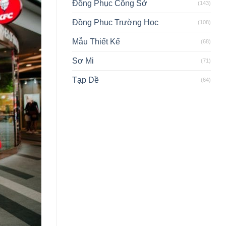
Đồng Phục Công Sở
(143)
Đồng Phục Trường Học
(108)
Mẫu Thiết Kế
(68)
Sơ Mi
(71)
Tạp Dề
(64)