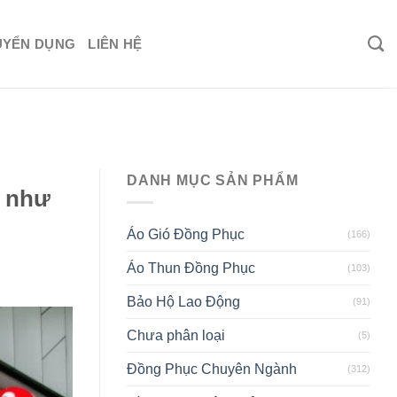
UYỂN DỤNG
LIÊN HỆ
DANH MỤC SẢN PHẨM
g như
Áo Gió Đồng Phục
(166)
Áo Thun Đồng Phục
(103)
Bảo Hộ Lao Động
(91)
Chưa phân loại
(5)
Đồng Phục Chuyên Ngành
(312)