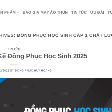
ẢN PHẨM
BÁO GIÁ MAY ÁO THUN
TIN TỨC
ƯU ĐÃI
T
HIVES:
ĐỒNG PHỤC HỌC SINH CẤP 1 CHẤT L
TIN TỨC
Kế Đồng Phục Học Sinh 2025
02/2025
BY
ĐỒNG PHỤC HUY HOÀNG