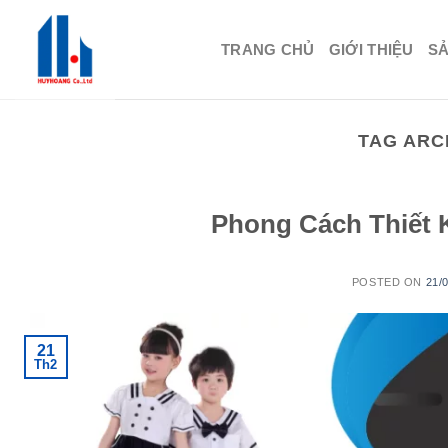
Skip
to
TRANG CHỦ
GIỚI THIỆU
S
content
TAG ARC
Phong Cách Thiết 
POSTED ON
21/
21
Th2