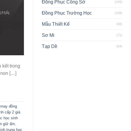
Đồng Phục Công Sở
(143)
Đồng Phục Trường Học
(108)
Mẫu Thiết Kế
(68)
Sơ Mi
(71)
Tạp Dề
(64)
 kết trong
 non […]
 may đồng
nh cấp 2 giá
c học sinh
n giữ ấm
,
inh trung học