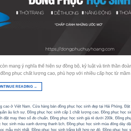
òn mang ý nghĩa thể hiện sự đồng bộ, kỷ luật và tinh thần đoàn
 đồng phục chất lượng cao, phù hợp với nhiều cấp học từ mầm
ONTINUE READING
→
ng cao ở Việt Nam
,
Cửa hàng bán đồng phục học sinh đẹp tại Hải Phòng
,
Đặt
uần âu lịch sự
,
Đồng phục học sinh cấp 1 chất lượng cao
,
Đồng phục học si
h đặt may theo số đo chuẩn
,
Đồng phục học sinh giá rẻ dưới 200k
,
Đồng phụ
 học sinh màu xanh dương thanh lịch
,
Đồng phục học sinh mùa đông dày dặ
học mẫu mới nhất
,
Đồng phục học sinh trắng kết hợp nơ đỏ
,
Đồng phục học s