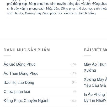
phổ thông đẹp
,
Đồng phục học sinh truyền thống đẹp và bền
,
Đồng phục
sinh váy xếp ly phong cách Nhật Bản
,
Đồng phục thể dục học sinh tho
sỉ ở Hà Nội
,
Xưởng may đồng phục học sinh uy tín tại Đà Nẵng
DANH MỤC SẢN PHẨM
BÀI VIẾT M
Áo Gió Đồng Phục
May Áo Thun
(166)
Xưởng
Áo Thun Đồng Phục
(103)
Xưởng May Á
Bảo Hộ Lao Động
(91)
Yêu Cầu Giá
Chưa phân loại
(5)
In Áo Phông
Uy Tín Nhất?
Đồng Phục Chuyên Ngành
(312)