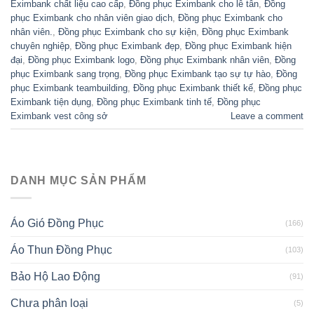
Eximbank chất liệu cao cấp
,
Đồng phục Eximbank cho lễ tân
,
Đồng
phục Eximbank cho nhân viên giao dịch
,
Đồng phục Eximbank cho
nhân viên.
,
Đồng phục Eximbank cho sự kiện
,
Đồng phục Eximbank
chuyên nghiệp
,
Đồng phục Eximbank đẹp
,
Đồng phục Eximbank hiện
đại
,
Đồng phục Eximbank logo
,
Đồng phục Eximbank nhân viên
,
Đồng
phục Eximbank sang trọng
,
Đồng phục Eximbank tạo sự tự hào
,
Đồng
phục Eximbank teambuilding
,
Đồng phục Eximbank thiết kế
,
Đồng phục
Eximbank tiện dụng
,
Đồng phục Eximbank tinh tế
,
Đồng phục
Eximbank vest công sở
Leave a comment
DANH MỤC SẢN PHẨM
Áo Gió Đồng Phục
(166)
Áo Thun Đồng Phục
(103)
Bảo Hộ Lao Động
(91)
Chưa phân loại
(5)