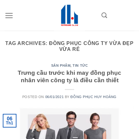
Skip
to
content
TAG ARCHIVES:
ĐỒNG PHỤC CÔNG TY VỪA ĐẸP
VỪA RẺ
SẢN PHẨM
,
TIN TỨC
Trưng cầu trước khi may đồng phục
nhân viên công ty là điều cần thiết
POSTED ON
06/01/2021
BY
ĐỒNG PHỤC HUY HOÀNG
06
Th1