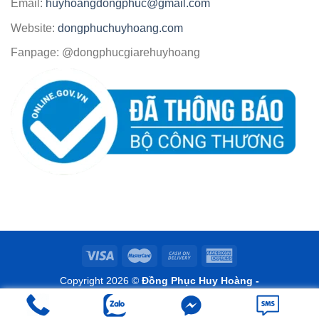
Email:
huyhoangdongphuc@gmail.com
Website:
dongphuchuyhoang.com
Fanpage: @dongphucgiarehuyhoang
Copyright 2026 ©
Đồng Phục Huy Hoàng -
www.dongphuchuyhoang.com
Design by www.doseoweb.com