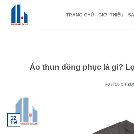
Skip
to
TRANG CHỦ
GIỚI THIỆU
S
content
Áo thun đồng phục là gì? Lợ
POSTED ON
22/
22
Th4