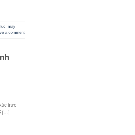
hục
,
may
ve a comment
anh
xúc trực
ể […]