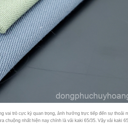
g vai trò cực kỳ quan trọng, ảnh hưởng trực tiếp đến sự thoải 
a chuộng nhất hiện nay chính là vải kaki 65/35. Vậy vải kaki 6