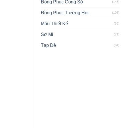
Đồng Phục Công Sở
(143)
Đồng Phục Trường Học
(108)
Mẫu Thiết Kế
(68)
Sơ Mi
(71)
Tạp Dề
(64)