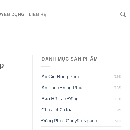
UYỂN DỤNG
LIÊN HỆ
DANH MỤC SẢN PHẨM
ệp
Áo Gió Đồng Phục
(166)
Áo Thun Đồng Phục
(103)
Bảo Hộ Lao Động
(91)
Chưa phân loại
(5)
Đồng Phục Chuyên Ngành
(312)