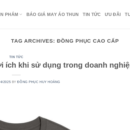
ẢN PHẨM
BÁO GIÁ MAY ÁO THUN
TIN TỨC
ƯU ĐÃI
T
TAG ARCHIVES:
ĐỒNG PHỤC CAO CẤP
TIN TỨC
i ích khi sử dụng trong doanh nghi
04/2025
BY
ĐỒNG PHỤC HUY HOÀNG