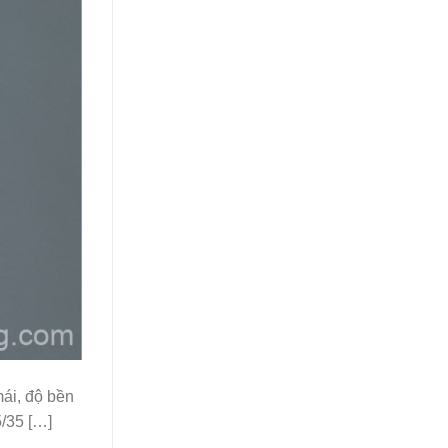
mái, độ bền
5/35 […]