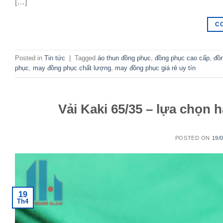
[…]
C
Posted in
Tin tức
|
Tagged
áo thun đồng phục
,
đồng phục cao cấp
,
đồ
phục
,
may đồng phục chất lượng
,
may đồng phục giá rẻ uy tín
Vải Kaki 65/35 – lựa chọn 
POSTED ON
19/
19
Th4