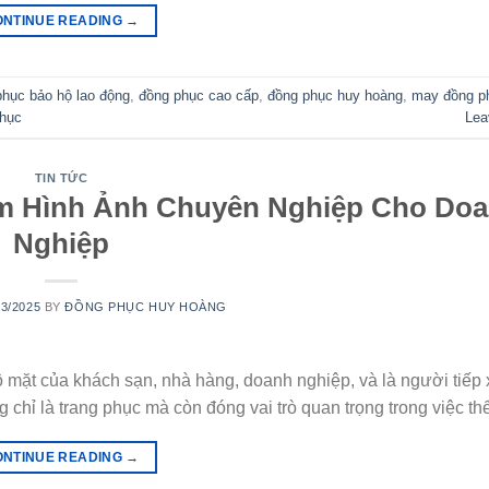
ONTINUE READING
→
phục bảo hộ lao động
,
đồng phục cao cấp
,
đồng phục huy hoàng
,
may đồng p
hục
Lea
TIN TỨC
m Hình Ảnh Chuyên Nghiệp Cho Do
Nghiệp
03/2025
BY
ĐỒNG PHỤC HUY HOÀNG
 mặt của khách sạn, nhà hàng, doanh nghiệp, và là người tiếp 
 chỉ là trang phục mà còn đóng vai trò quan trọng trong việc th
ONTINUE READING
→