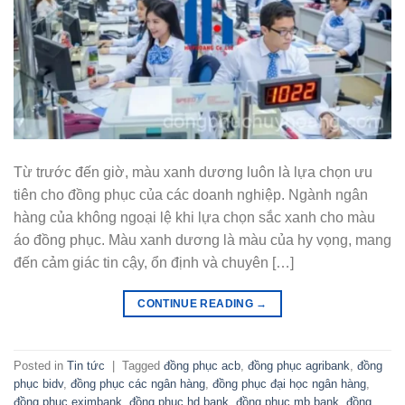
Từ trước đến giờ, màu xanh dương luôn là lựa chọn ưu
tiên cho đồng phục của các doanh nghiệp. Ngành ngân
hàng của không ngoại lệ khi lựa chọn sắc xanh cho màu
áo đồng phục. Màu xanh dương là màu của hy vọng, mang
đến cảm giác tin cậy, ổn định và chuyên […]
CONTINUE READING
→
Posted in
Tin tức
|
Tagged
đồng phục acb
,
đồng phục agribank
,
đồng
phục bidv
,
đồng phục các ngân hàng
,
đồng phục đại học ngân hàng
,
đồng phục eximbank
,
đồng phục hd bank
,
đồng phục mb bank
,
đồng