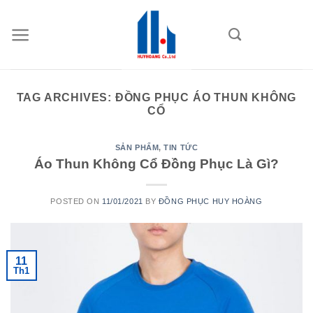
Skip
to
content
TAG ARCHIVES:
ĐỒNG PHỤC ÁO THUN KHÔNG
CỔ
SẢN PHẨM
,
TIN TỨC
Áo Thun Không Cổ Đồng Phục Là Gì?
POSTED ON
11/01/2021
BY
ĐỒNG PHỤC HUY HOÀNG
11
Th1