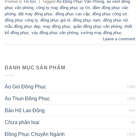
Posted in
Tin tức
|
Tagged
Áo Đồng Phục Văn Phòng
,
áo vest đồng
phục văn phòng
,
công ty may đồng phục uy tín
,
đầm đồng phục văn
phòng
,
đặt may đồng phục
,
đồng phục cao cấp
,
đồng phục công sở
,
đồng phục công ty
,
đồng phục giá rẻ
,
đồng phục nam
,
đồng phục nữ
,
mẫu đồng phục đẹp
,
may đồng phục
,
quần đồng phục văn phòng
,
thiết
kế đồng phục
,
váy đồng phục văn phòng
,
xưởng may đồng phục
Leave a comment
DANH MỤC SẢN PHẨM
Áo Gió Đồng Phục
(166)
Áo Thun Đồng Phục
(103)
Bảo Hộ Lao Động
(91)
Chưa phân loại
(5)
Đồng Phục Chuyên Ngành
(312)