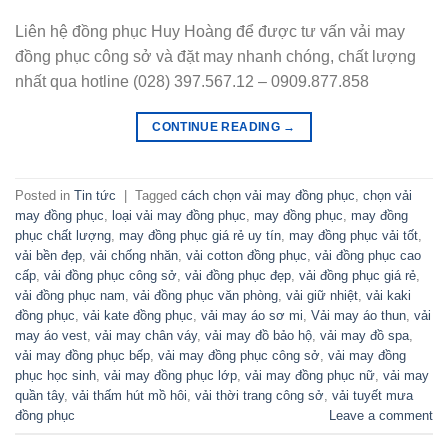
Liên hệ đồng phục Huy Hoàng để được tư vấn vải may
đồng phục công sở và đặt may nhanh chóng, chất lượng
nhất qua hotline (028) 397.567.12 – 0909.877.858
CONTINUE READING
→
Posted in
Tin tức
|
Tagged
cách chọn vải may đồng phục
,
chọn vải
may đồng phục
,
loại vải may đồng phục
,
may đồng phục
,
may đồng
phục chất lượng
,
may đồng phục giá rẻ uy tín
,
may đồng phục vải tốt
,
vải bền đẹp
,
vải chống nhăn
,
vải cotton đồng phục
,
vải đồng phục cao
cấp
,
vải đồng phục công sở
,
vải đồng phục đẹp
,
vải đồng phục giá rẻ
,
vải đồng phục nam
,
vải đồng phục văn phòng
,
vải giữ nhiệt
,
vải kaki
đồng phục
,
vải kate đồng phục
,
vải may áo sơ mi
,
Vải may áo thun
,
vải
may áo vest
,
vải may chân váy
,
vải may đồ bảo hộ
,
vải may đồ spa
,
vải may đồng phục bếp
,
vải may đồng phục công sở
,
vải may đồng
phục học sinh
,
vải may đồng phục lớp
,
vải may đồng phục nữ
,
vải may
quần tây
,
vải thấm hút mồ hôi
,
vải thời trang công sở
,
vải tuyết mưa
đồng phục
Leave a comment