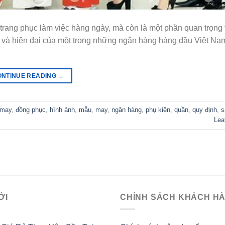
ang phục làm việc hàng ngày, mà còn là một phần quan trọng 
y và hiện đại của một trong những ngân hàng hàng đầu Việt Na
ONTINUE READING
→
 may
,
đồng phục
,
hình ảnh
,
mẫu
,
may
,
ngân hàng
,
phụ kiện
,
quần
,
quy định
,
s
Lea
ỚI
CHÍNH SÁCH KHÁCH H