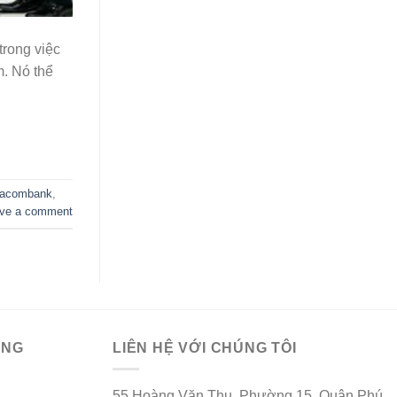
trong việc
m. Nó thể
acombank
,
ve a comment
ÀNG
LIÊN HỆ VỚI CHÚNG TÔI
55 Hoàng Văn Thụ, Phường 15, Quận Phú