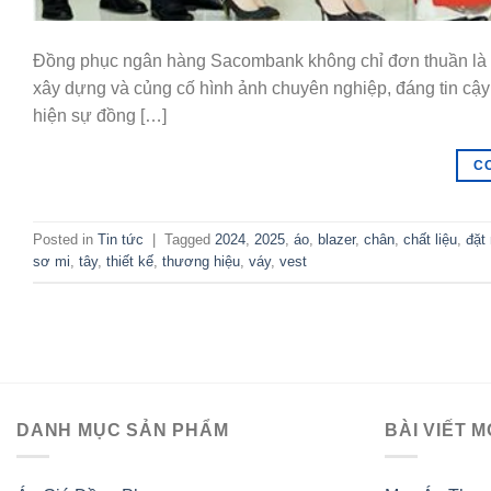
Đồng phục ngân hàng Sacombank không chỉ đơn thuần là tr
xây dựng và củng cố hình ảnh chuyên nghiệp, đáng tin cậ
hiện sự đồng […]
C
Posted in
Tin tức
|
Tagged
2024
,
2025
,
áo
,
blazer
,
chân
,
chất liệu
,
đặt
sơ mi
,
tây
,
thiết kế
,
thương hiệu
,
váy
,
vest
DANH MỤC SẢN PHẨM
BÀI VIẾT M