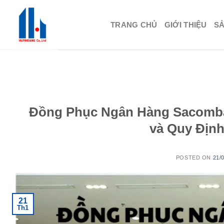
Skip
to
TRANG CHỦ
GIỚI THIỆU
S
content
Đồng Phục Ngân Hàng Sacomban
và Quy Địn
POSTED ON
21/
21
Th1