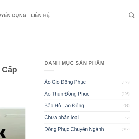
UYỂN DỤNG
LIÊN HỆ
DANH MỤC SẢN PHẨM
o Cấp
Áo Gió Đồng Phục
(166)
Áo Thun Đồng Phục
(103)
Bảo Hộ Lao Động
(91)
Chưa phân loại
(5)
Đồng Phục Chuyên Ngành
(312)