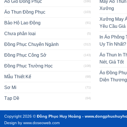
Áo Gió Đồng Phục
May Áo Thun
(166)
Xưởng
Áo Thun Đồng Phục
(103)
Xưởng May Á
Bảo Hộ Lao Động
(91)
Yêu Cầu Giá
Chưa phân loại
(5)
In Áo Phông
Uy Tín Nhất?
Đồng Phục Chuyên Ngành
(312)
Áo Thun In T
Đồng Phục Công Sở
(143)
Nét, Giá Tốt
Đồng Phục Trường Học
(108)
Áo Đồng Phụ
Mẫu Thiết Kế
(68)
Diện Thương
Sơ Mi
(71)
Tạp Dề
(64)
Copyright 2026 ©
Đồng Phục Huy Hoàng - www.dongphuchuyh
Design by www.doseoweb.com