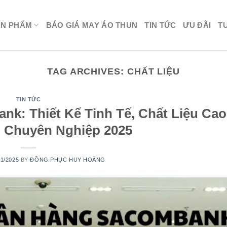
ẢN PHẨM
BÁO GIÁ MAY ÁO THUN
TIN TỨC
ƯU ĐÃI
T
TAG ARCHIVES:
CHẤT LIỆU
TIN TỨC
k: Thiết Kế Tinh Tế, Chất Liệu Ca
h Chuyên Nghiệp 2025
01/2025
BY
ĐỒNG PHỤC HUY HOÀNG