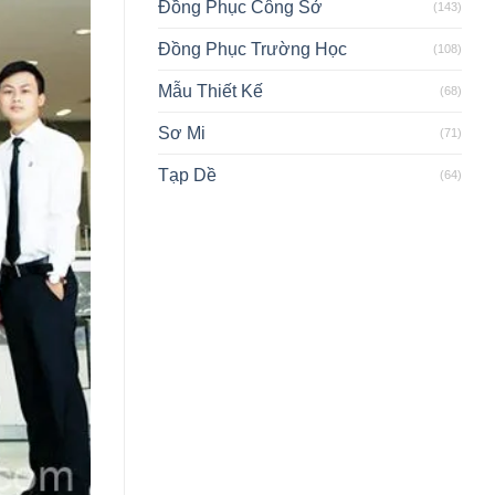
Đồng Phục Công Sở
(143)
Đồng Phục Trường Học
(108)
Mẫu Thiết Kế
(68)
Sơ Mi
(71)
Tạp Dề
(64)