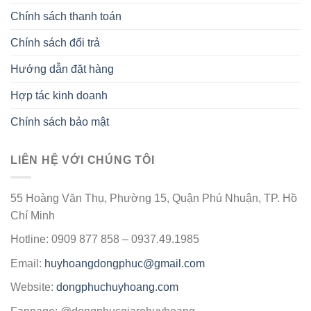
Chính sách thanh toán
Chính sách đổi trả
Hướng dẫn đặt hàng
Hợp tác kinh doanh
Chính sách bảo mật
LIÊN HỆ VỚI CHÚNG TÔI
55 Hoàng Văn Thụ, Phường 15, Quận Phú Nhuận, TP. Hồ
Chí Minh
Hotline: 0909 877 858 – 0937.49.1985
Email:
huyhoangdongphuc@gmail.com
Website:
dongphuchuyhoang.com