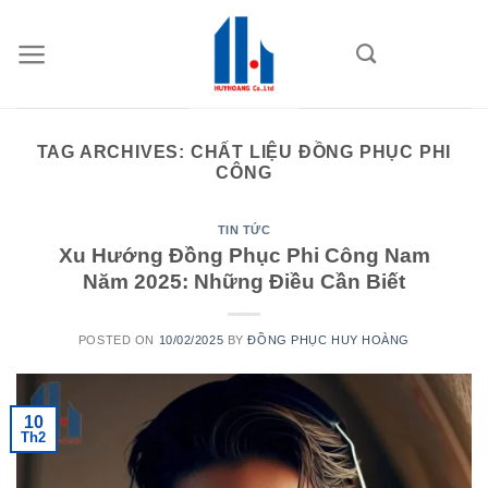
Skip
to
content
TAG ARCHIVES:
CHẤT LIỆU ĐỒNG PHỤC PHI
CÔNG
TIN TỨC
Xu Hướng Đồng Phục Phi Công Nam
Năm 2025: Những Điều Cần Biết
POSTED ON
10/02/2025
BY
ĐỒNG PHỤC HUY HOÀNG
10
Th2