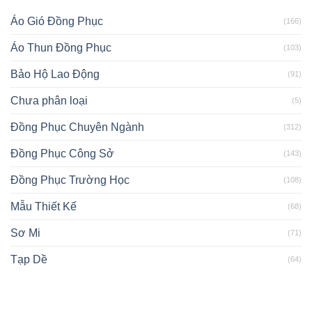
Áo Gió Đồng Phục
(166)
Áo Thun Đồng Phục
(103)
Bảo Hộ Lao Động
(91)
Chưa phân loại
(5)
Đồng Phục Chuyên Ngành
(312)
Đồng Phục Công Sở
(143)
Đồng Phục Trường Học
(108)
Mẫu Thiết Kế
(68)
Sơ Mi
(71)
Tạp Dề
(64)