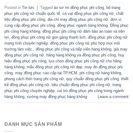
Posted in
Tin tức
|
Tagged
áo sơ mi đồng phục phi công
,
bộ trang
phục phi công nữ chuẩn quốc tế
,
cà vạt đồng phục phi công nữ
,
chất
liệu đồng phục phi công
,
địa chỉ may đồng phục phi công nữ
,
đơn vị
cung cấp đồng phục phi công
,
đồng phục ngành hàng không
,
Đồng phục
phi công hàng không
,
đồng phục phi công nữ đảm bảo an toàn và tiện
lợi
,
đồng phục phi công nữ gọn gàng thanh lịch
,
đồng phục phi công nữ
mang tính chuyên nghiệp
,
đồng phục phi công nữ phù hợp mọi môi
trường làm việc.
,
đồng phục phi công và tiếp viên hàng không
,
giá may
đồng phục phi công nữ
,
hãng hàng không và đồng phục phi công
,
huy
hiệu đồng phục phi công
,
lựa chọn đồng phục phi công nữ cho hãng
hàng không
,
mẫu đồng phục phi công nữ đẹp
,
may đo đồng phục phi
công
,
may đồng phục cao cấp tại TP.HCM
,
phi công nữ hàng không
,
phong cách thời trang phi công nữ
,
quy chuẩn đồng phục phi công
,
thiết
kế đồng phục phi công nữ
,
tiêu chuẩn đồng phục phi công nữ
,
trang
phục phi công chuyên nghiệp
,
vai trò đồng phục phi công trong ngành
hàng không
,
xưởng may đồng phục hàng không
Leave a comment
DANH MỤC SẢN PHẨM