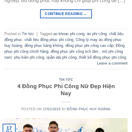
nghiệp. Bộ đồng phục này không chỉ giúp phi công dễ […]
CONTINUE READING
→
Posted in
Tin tức
|
Tagged
ao khoac phi cong
,
áo phi công
,
chất liệu
đồng phục
,
chất liệu đồng phục phi công
,
Công ty may áo đồng phục
huy hoàng
,
đồng phục hàng không
,
đồng phục phi công cao cấp
,
Đồng
phục phi công chính hãng
,
đồng phục phi công lịch lãm.
,
mũ phi công
nam
,
phụ kiện phi công
,
quần dài phi công
,
thiết kế đồng phục phi công
Leave a comment
TIN TỨC
4 Đồng Phục Phi Công Nữ Đẹp Hiện
Nay
POSTED ON
17/01/2025
BY
ĐỒNG PHỤC HUY HOÀNG
17