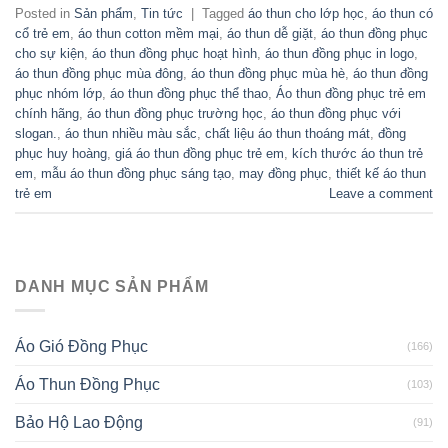
Posted in
Sản phẩm
,
Tin tức
|
Tagged
áo thun cho lớp học
,
áo thun có
cổ trẻ em
,
áo thun cotton mềm mại
,
áo thun dễ giặt
,
áo thun đồng phục
cho sự kiện
,
áo thun đồng phục hoạt hình
,
áo thun đồng phục in logo
,
áo thun đồng phục mùa đông
,
áo thun đồng phục mùa hè
,
áo thun đồng
phục nhóm lớp
,
áo thun đồng phục thể thao
,
Áo thun đồng phục trẻ em
chính hãng
,
áo thun đồng phục trường học
,
áo thun đồng phục với
slogan.
,
áo thun nhiều màu sắc
,
chất liệu áo thun thoáng mát
,
đồng
phục huy hoàng
,
giá áo thun đồng phục trẻ em
,
kích thước áo thun trẻ
em
,
mẫu áo thun đồng phục sáng tạo
,
may đồng phục
,
thiết kế áo thun
trẻ em
Leave a comment
DANH MỤC SẢN PHẨM
Áo Gió Đồng Phục
(166)
Áo Thun Đồng Phục
(103)
Bảo Hộ Lao Động
(91)